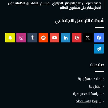
قصة حمزة بن دلاج القرصان الجزائري المبتسم.. التفاصيل الكاملة حول
أخطر هاكر على مستوى العالم
شبكات التواصل الاجتماعي
‫X
فيسبوك
بينتيريست
لينكدإن
‫YouTube
انستقرام
سناب
تشات
تيلقرام
صفحات
إخلاء مسؤولية
اتصل بنا
سياسة الخصوصية
شروط الاستخدام