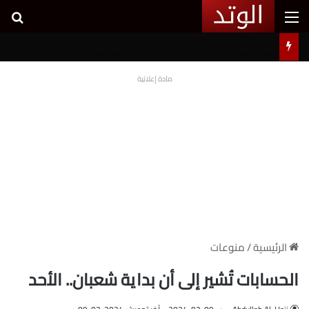
القائمة
بح
خطوبة شيرين بيوتي وأسامة مروة تثير ضجة على السوشيال ميديا
مادة إعلانية
الرئيسية
/
منوعات
الحسابات تُشير إلى أن بداية شعبان.. الأحد