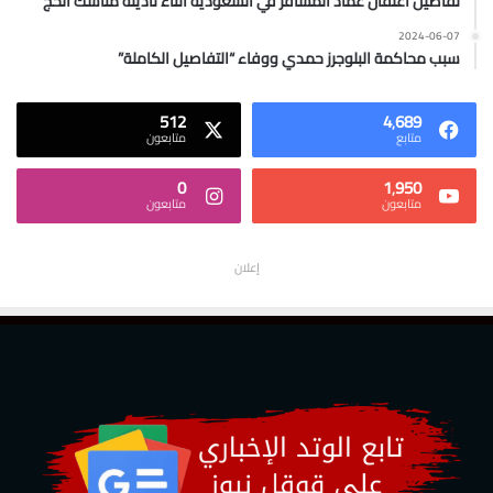
تفاصيل اعتقال عماد المسافر في السعودية أثناء تأديته مناسك الحج
2024-06-07
سبب محاكمة البلوجرز حمدي ووفاء “التفاصيل الكاملة”
512
4٬689
متابع
متابعون
0
1٬950
متابعون
متابعون
إعلان