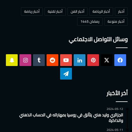
أخبار
أخبار الرياضة
أخبار الفن
أخبار تقنية
أخبار رياضة
أخبار منوعة
رمضان 1445
وسائل التواصل الاجتماعي
‫X
فيسبوك
بينتيريست
لينكدإن
‫YouTube
انستقرام
سناب
تشات
تيلقرام
أخر الأخبار
2024-05-12
الجزائري وليد هني يتألق في روسيا بمهاراته في الحساب الذهني
والذاكرة
2024-05-11