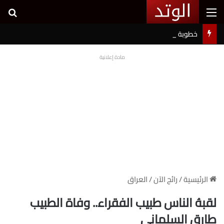
القائمة
بح
خطوبة شيرين بيوتي وأسامة مروة تثير ضجة على السوشيال ميديا
مادة إعلانية
الرئيسية
/
رائج الآن
/
العراق
لقبهُ الناس طبيب الفقراء.. وفاة الطبيب
طارق السلماني