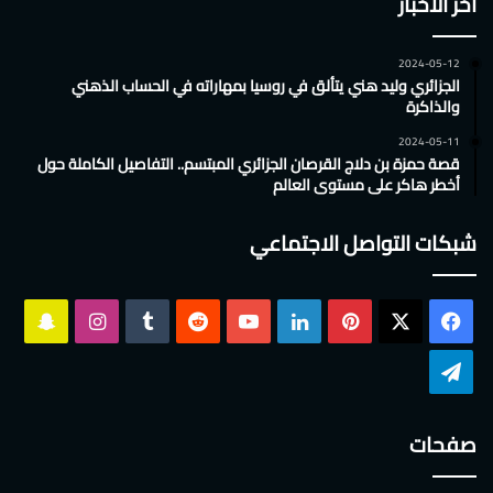
أخر الأخبار
2024-05-12
الجزائري وليد هني يتألق في روسيا بمهاراته في الحساب الذهني
والذاكرة
2024-05-11
قصة حمزة بن دلاج القرصان الجزائري المبتسم.. التفاصيل الكاملة حول
أخطر هاكر على مستوى العالم
شبكات التواصل الاجتماعي
‫X
فيسبوك
بينتيريست
لينكدإن
‫YouTube
انستقرام
سناب
تشات
تيلقرام
صفحات