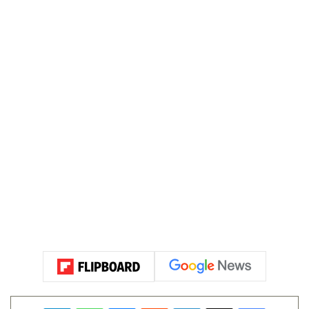
فيسبوك
‫X
لينكدإن
‏Reddit
ماسنجر
واتساب
تيلقرام