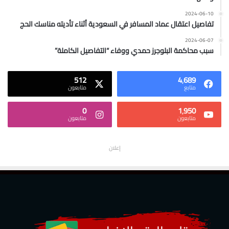
2024-06-10
تفاصيل اعتقال عماد المسافر في السعودية أثناء تأديته مناسك الحج
2024-06-07
سبب محاكمة البلوجرز حمدي ووفاء “التفاصيل الكاملة”
512
4٬689
متابع
متابعون
0
1٬950
متابعون
متابعون
إعلان