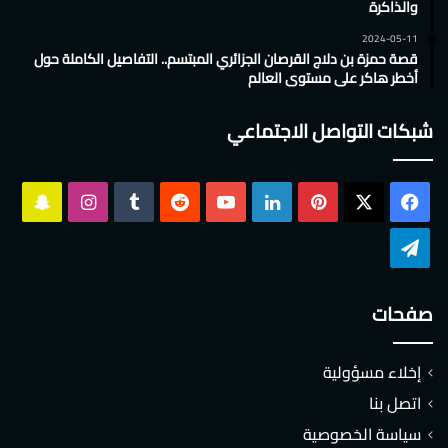
والذاكرة
2024-05-11
قصة حمزة بن دلاج القرصان الجزائري المبتسم.. التفاصيل الكاملة حول
أخطر هاكر على مستوى العالم
شبكات التواصل الاجتماعي
‫X
فيسبوك
بينتيريست
لينكدإن
‫YouTube
انستقرام
سناب
تشات
تيلقرام
صفحات
إخلاء مسؤولية
اتصل بنا
سياسة الخصوصية