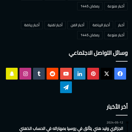
أخبار منوعة
رمضان 1445
أخبار
أخبار الرياضة
أخبار الفن
أخبار تقنية
أخبار رياضة
أخبار منوعة
رمضان 1445
وسائل التواصل الاجتماعي
‫X
فيسبوك
بينتيريست
لينكدإن
‫YouTube
انستقرام
سناب
تشات
تيلقرام
أخر الأخبار
2024-05-12
الجزائري وليد هني يتألق في روسيا بمهاراته في الحساب الذهني