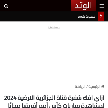
القائمة
بح
خطوبة شيرين بيوتي وأسامة مروة تثير ضجة على السوشيال ميديا
مادة إعلانية
الرئيسية
/
الرياضة
ازاي افك شفرة قناة الجزائرية الارضية 2024
لمشاهدة مباريات كأس أمم أفريقيا مجانًا