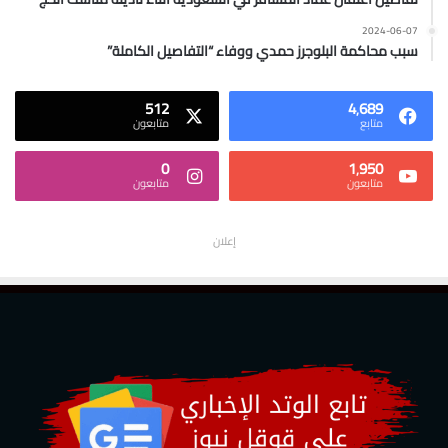
2024-06-07
سبب محاكمة البلوجرز حمدي ووفاء “التفاصيل الكاملة”
512
4٬689
متابع
متابعون
0
1٬950
متابعون
متابعون
إعلان