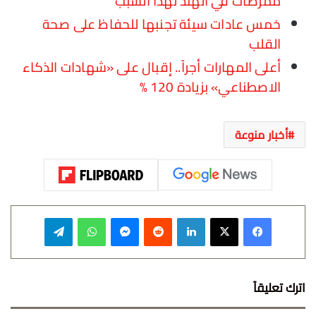
ممرضات في الهند لهذا السبب
خمس عادات سيئة تجنبها للحفاظ على صحة
القلب
أعلى المهارات أجراً.. إقبال على «شهادات الذكاء
الاصطناعي» بزيادة 120 %
أخبار منوعة
فيسبوك
‫X
لينكدإن
‏Reddit
ماسنجر
واتساب
تيلقرام
اترك تعليقاً