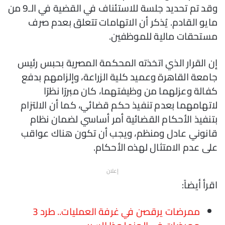
وقد تم تحديد جلسة للاستئناف في القضية في الـ9 من
مايو القادم. يُذكر أن الاتهامات تتعلق بعدم صرف
مستحقات مالية للموظفين.
إن القرار الذي اتخذته المحكمة المصرية بحبس رئيس
جامعة القاهرة وعميد كلية الزراعة، وإلزامهم بدفع
كفالة وعزلهما من وظيفتهما، كان مبررًا نظرًا
لاتهامهما بعدم تنفيذ حكم قضائي، كما أن الالتزام
بتنفيذ الأحكام القضائية أمر أساسي لضمان نظام
قانوني عادل ومنظم، ويجب أن تكون هناك عواقب
على عدم الامتثال لهذه الأحكام.
إعلان
اقرأ أيضاً:
ممرضات يرقصن في غرفة العمليات.. طرد 3