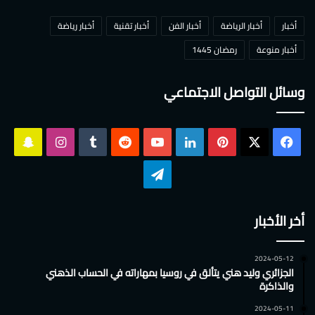
أخبار
أخبار الرياضة
أخبار الفن
أخبار تقنية
أخبار رياضة
أخبار منوعة
رمضان 1445
وسائل التواصل الاجتماعي
‫X
فيسبوك
بينتيريست
لينكدإن
‫YouTube
انستقرام
سناب
تشات
تيلقرام
أخر الأخبار
2024-05-12
الجزائري وليد هني يتألق في روسيا بمهاراته في الحساب الذهني
والذاكرة
2024-05-11