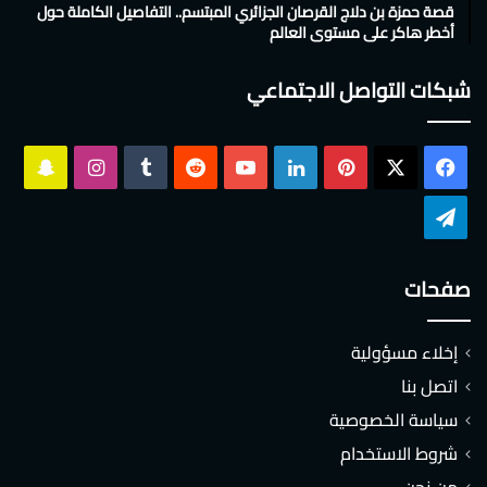
قصة حمزة بن دلاج القرصان الجزائري المبتسم.. التفاصيل الكاملة حول
أخطر هاكر على مستوى العالم
شبكات التواصل الاجتماعي
‫X
فيسبوك
بينتيريست
لينكدإن
‫YouTube
انستقرام
سناب
تشات
تيلقرام
صفحات
إخلاء مسؤولية
اتصل بنا
سياسة الخصوصية
شروط الاستخدام
من نحن