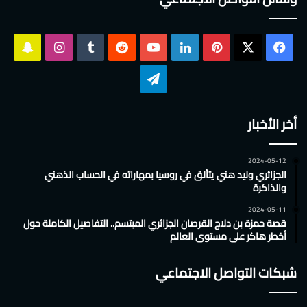
‫X
فيسبوك
بينتيريست
لينكدإن
‫YouTube
انستقرام
سناب
تشات
تيلقرام
أخر الأخبار
2024-05-12
الجزائري وليد هني يتألق في روسيا بمهاراته في الحساب الذهني
والذاكرة
2024-05-11
قصة حمزة بن دلاج القرصان الجزائري المبتسم.. التفاصيل الكاملة حول
أخطر هاكر على مستوى العالم
شبكات التواصل الاجتماعي