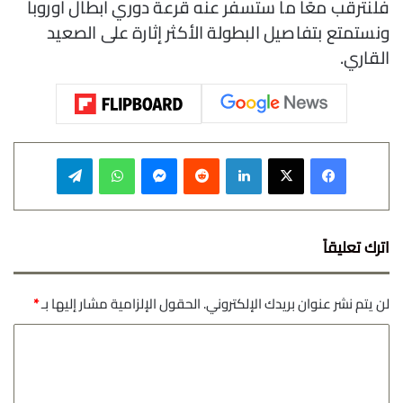
فلنترقب معًا ما ستسفر عنه قرعة دوري أبطال أوروبا
ونستمتع بتفاصيل البطولة الأكثر إثارة على الصعيد
القاري.
فيسبوك
‫X
لينكدإن
‏Reddit
ماسنجر
واتساب
تيلقرام
اترك تعليقاً
لن يتم نشر عنوان بريدك الإلكتروني.
الحقول الإلزامية مشار إليها بـ
*
ا
ل
ت