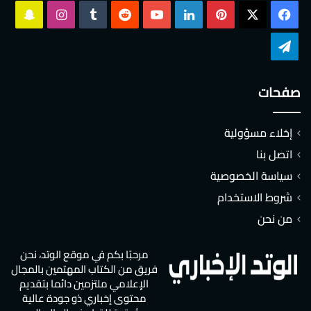
‫X
فيسبوك
بينتيريست
لينكدإن
‫YouTube
انستقرام
سناب
تشات
تيلقرام
صفحات
إخلاء مسؤولية
اتصل بنا
سياسة الخصوصية
شروط الاستخدام
من نحن
مرحبًا بكم في موقع الوتد، نحن
فريق من الكتاب المهتمين بالمجال
الإعلامي ملتزمين دائما بتقديم
محتوى إخباري ذو جودة عالية