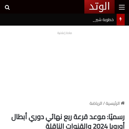
القائمة
بح
خطوبة شيرين بيوتي وأسامة مروة تثير ضجة على السوشيال ميديا
مادة إعلانية
الرئيسية
/
الرياضة
رسميًا: موعد قرعة ربع نهائي دوري أبطال
أوروبا 2024 والقنوات الناقلة