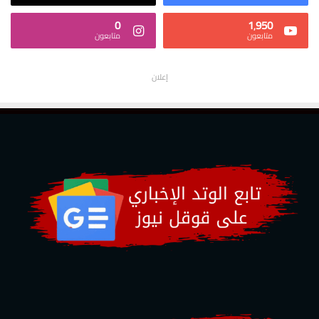
0
1٬950
متابعون
متابعون
إعلان