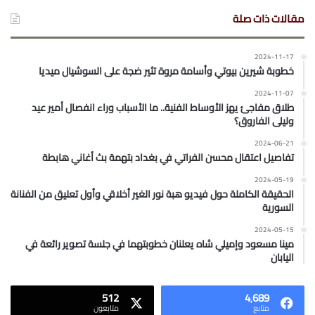
مقالات ذات صلة
2024-11-17
خطوبة شيرين بيوتي وأسامة مروة تثير ضجة على السوشيال ميديا
2024-11-07
طلاق مفاجئ يهز الأوساط الفنية.. ما الأسباب وراء انفصال أمير عيد
وليلى الفاروق؟
2024-06-21
تفاصيل اعتقال محسن الفراتي في بغداد بتهمة بث أغاني هابطة
2024-05-19
الحقيقة الكاملة حول فيديو هبة نور الغير أخلاقي وأول تعليق من الفنانة
السورية
2024-05-15
مينا مسعود وإميلي شاه يعلنان خطوبتهما في جلسة تصوير رائعة في
اليابان
512
4٬689
متابع
متابعون